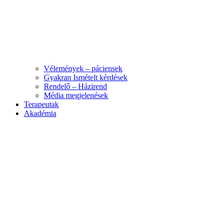
Vélemények – páciensek
Gyakran Ismételt kérdések
Rendelő – Házirend
Média megjelenések
Terapeutak
Akadémia