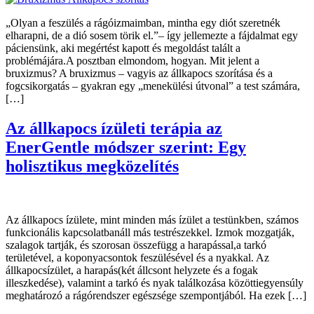
„Olyan a feszülés a rágóizmaimban, mintha egy diót szeretnék
elharapni, de a dió sosem törik el.”– így jellemezte a fájdalmat egy
páciensünk, aki megértést kapott és megoldást talált a
problémájára.A posztban elmondom, hogyan. Mit jelent a
bruxizmus? A bruxizmus – vagyis az állkapocs szorítása és a
fogcsikorgatás – gyakran egy „menekülési útvonal” a test számára,
[…]
Az állkapocs ízületi terápia az
EnerGentle módszer szerint: Egy
holisztikus megközelítés
Az állkapocs ízülete, mint minden más ízület a testünkben, számos
funkcionális kapcsolatbanáll más testrészekkel. Izmok mozgatják,
szalagok tartják, és szorosan összefügg a harapással,a tarkó
területével, a koponyacsontok feszülésével és a nyakkal. Az
állkapocsízület, a harapás(két állcsont helyzete és a fogak
illeszkedése), valamint a tarkó és nyak találkozása közöttiegyensúly
meghatározó a rágórendszer egészsége szempontjából. Ha ezek […]