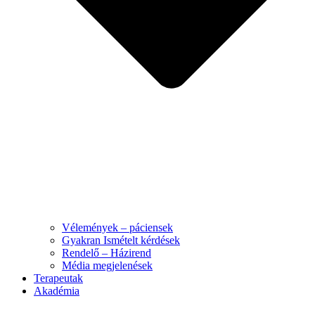
Vélemények – páciensek
Gyakran Ismételt kérdések
Rendelő – Házirend
Média megjelenések
Terapeutak
Akadémia