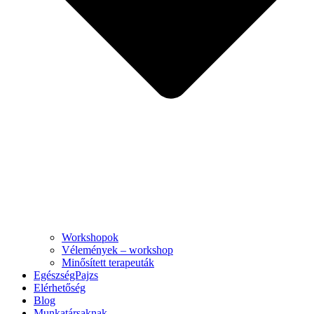
Workshopok
Vélemények – workshop
Minősített terapeuták
EgészségPajzs
Elérhetőség
Blog
Munkatársaknak