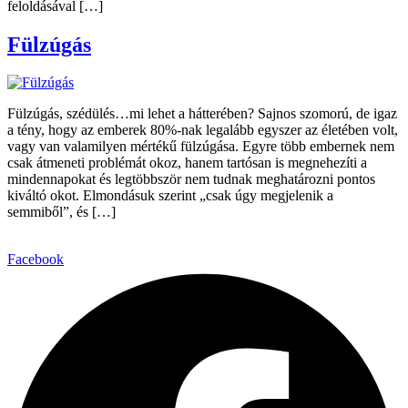
feloldásával […]
Fülzúgás
Fülzúgás, szédülés…mi lehet a hátterében? Sajnos szomorú, de igaz
a tény, hogy az emberek 80%-nak legalább egyszer az életében volt,
vagy van valamilyen mértékű fülzúgása. Egyre több embernek nem
csak átmeneti problémát okoz, hanem tartósan is megnehezíti a
mindennapokat és legtöbbször nem tudnak meghatározni pontos
kiváltó okot. Elmondásuk szerint „csak úgy megjelenik a
semmiből”, és […]
Facebook