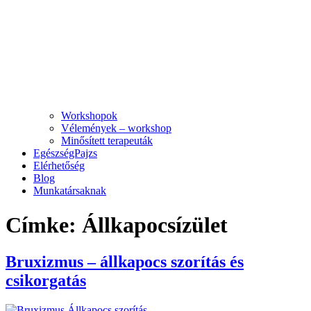
Workshopok
Vélemények – workshop
Minősített terapeuták
EgészségPajzs
Elérhetőség
Blog
Munkatársaknak
Címke:
Állkapocsízület
Bruxizmus – állkapocs szorítás és
csikorgatás