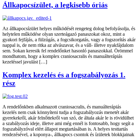
Állkapocsízület, a legkisebb óriás
Az állkapocsízület helyes működését rengeteg dolog befolyásolja, és
helytelen működése olyan szerteágazó panaszokat okoz, mint a
gyakori fejfájás, a fülzúgás, a fogcsikorgatás, vagy a fogszorítás akár
nappal is, de nem ritka az alvászavar, és a váll- illetve nyakfájdalom
sem. Sokan keresik fel rendelőnket hasonló panaszokkal. Örömmel
mondhatom, hogy a komplex craniosacralis és manuálterápiás
kezeléssel javulást […]
Komplex kezelés és a fogszabályozás 1.
rész
A rendelőnkben alkalmazott craniosacralis, és manuálterápiás
kezelés nem csak könnyíteni tudja a fogszabályozás menetét akár
gyerekekről, akár felnőttekről van szó, de általa akár le is rövidülhet
a szabályozás ideje, illetve ami még ennél is fontosabb, hogy segít a
fogszabályzóval elért állapot megtartásában is. A helyes testtartás
rendezésével, a koponya-, állkapocs csontok és ízületek blokkjainak