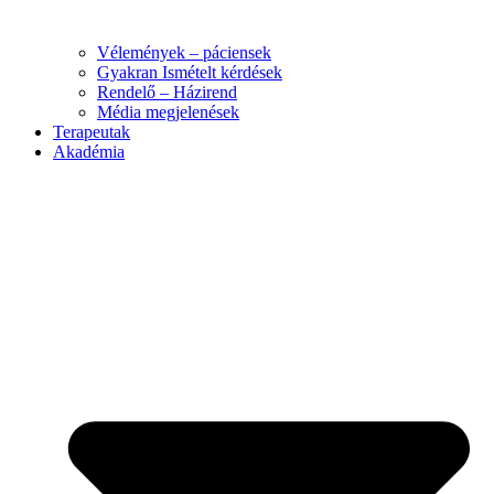
Vélemények – páciensek
Gyakran Ismételt kérdések
Rendelő – Házirend
Média megjelenések
Terapeutak
Akadémia